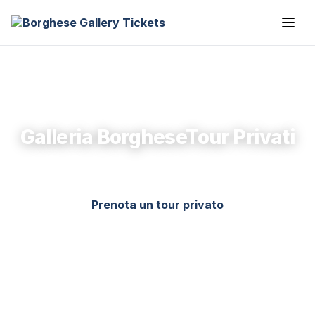
Galleria BorgheseTour Privati
Prenota un tour privato