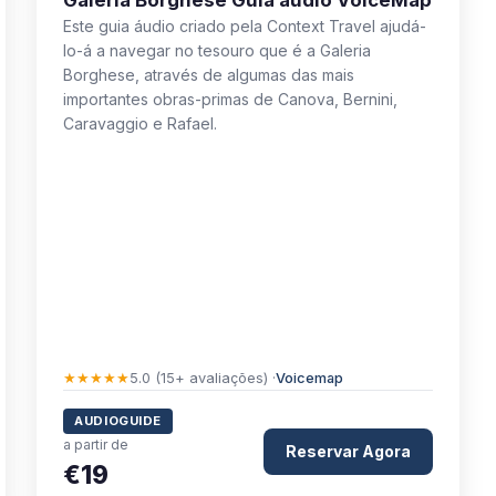
Galeria Borghese Guia áudio VoiceMap
Este guia áudio criado pela Context Travel ajudá-
lo-á a navegar no tesouro que é a Galeria
Borghese, através de algumas das mais
importantes obras-primas de Canova, Bernini,
Caravaggio e Rafael.
★★★★★
5.0 (15+ avaliações) ·
Voicemap
AUDIOGUIDE
a partir de
Reservar Agora
€19