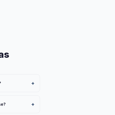
as
?
se?