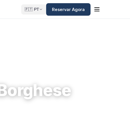
Reservar Agora
🇵🇹 PT
 Borghese