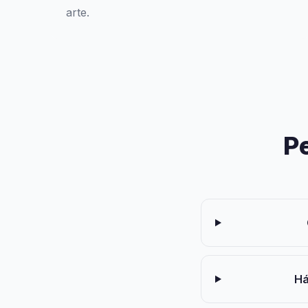
arte.
P
Há