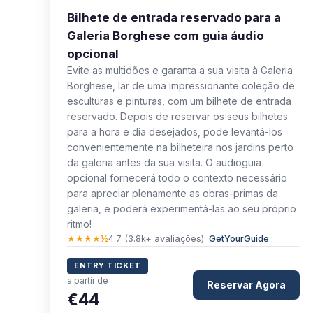
Bilhete de entrada reservado para a
Galeria Borghese com guia áudio
opcional
Evite as multidões e garanta a sua visita à Galeria
Borghese, lar de uma impressionante coleção de
esculturas e pinturas, com um bilhete de entrada
reservado. Depois de reservar os seus bilhetes
para a hora e dia desejados, pode levantá-los
convenientemente na bilheteira nos jardins perto
da galeria antes da sua visita. O audioguia
opcional fornecerá todo o contexto necessário
para apreciar plenamente as obras-primas da
galeria, e poderá experimentá-las ao seu próprio
ritmo!
★★★★½
4.7 (3.8k+ avaliações) ·
GetYourGuide
ENTRY TICKET
a partir de
Reservar Agora
€44