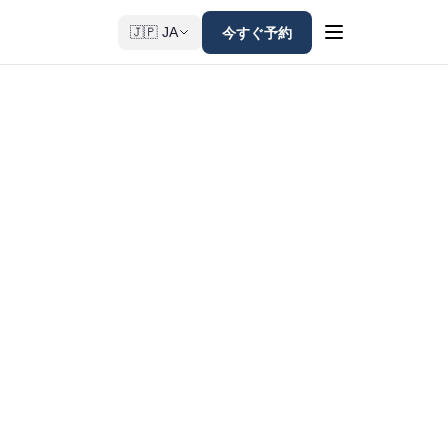
今すぐ予約
🇯🇵 JA