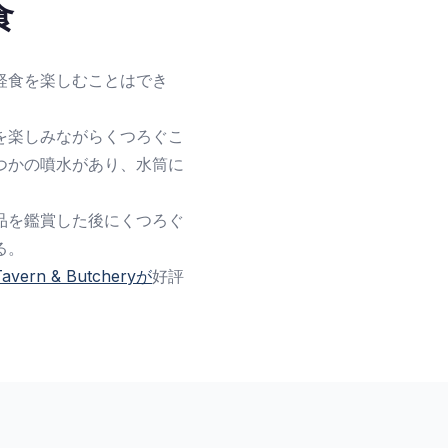
食
軽食を楽しむことはでき
を楽しみながらくつろぐこ
つかの噴水があり、水筒に
品を鑑賞した後にくつろぐ
る。
 Tavern & Butcheryが
好評