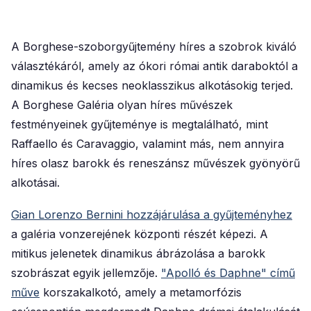
A Borghese-szoborgyűjtemény híres a szobrok kiváló
választékáról, amely az ókori római antik daraboktól a
dinamikus és kecses neoklasszikus alkotásokig terjed.
A Borghese Galéria olyan híres művészek
festményeinek gyűjteménye is megtalálható, mint
Raffaello és Caravaggio, valamint más, nem annyira
híres olasz barokk és reneszánsz művészek gyönyörű
alkotásai.
Gian Lorenzo Bernini hozzájárulása a gyűjteményhez
a galéria vonzerejének központi részét képezi. A
mitikus jelenetek dinamikus ábrázolása a barokk
szobrászat egyik jellemzője.
"Apolló és Daphne" című
műve
korszakalkotó, amely a metamorfózis