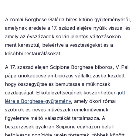
A római Borghese Galéria híres kitűnő gyűjteményéről,
amelynek eredete a 17. század elejére nyúlik vissza, és
amely az évszázadok során jelentős változásokon
ment keresztül, beleértve a veszteségeket és a
későbbi restaurálásokat.
A 17. század elején Scipione Borghese bíboros, V. Pál
pápa unokaöccse ambiciózus vállalkozásba kezdett,
hogy összegyűjtse és bemutassa a műkincsek
gazdagságát. Elkötelezettségének köszönhetően
jött
létre a Borghese-gyűjtemény
, amely ókori római
szobrok és neves művészek remekműveinek
figyelemre méltó választékát tartalmazza. A
beszerzések gyakran Scipione egyházon belüli
befolyásos pozíciója révén történtek, többek között