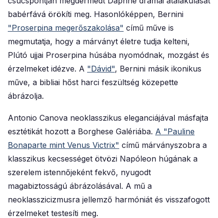
csúcspontján megdermedt Daphne drámai átalakulását
babérfává örökíti meg. Hasonlóképpen, Bernini
"Proserpina megerőszakolása"
című műve is
megmutatja, hogy a márványt életre tudja kelteni,
Plútó ujjai Proserpina húsába nyomódnak, mozgást és
érzelmeket idézve. A
"Dávid"
, Bernini másik ikonikus
műve, a bibliai hőst harci feszültség közepette
ábrázolja.
Antonio Canova neoklasszikus eleganciájával másfajta
esztétikát hozott a Borghese Galériába.
A "Pauline
Bonaparte mint Venus Victrix"
című márványszobra a
klasszikus kecsességet ötvözi Napóleon húgának a
szerelem istennőjeként fekvő, nyugodt
magabiztosságú ábrázolásával. A mű a
neoklasszicizmusra jellemző harmóniát és visszafogott
érzelmeket testesíti meg.