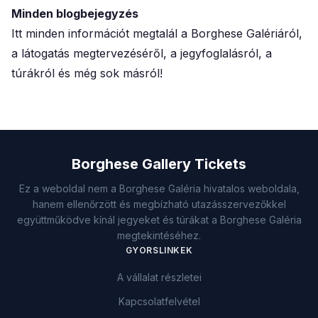
Minden blogbejegyzés
Itt minden információt megtalál a Borghese Galériáról,
a látogatás megtervezéséről, a jegyfoglalásról, a
túrákról és még sok másról!
Borghese Gallery Tickets
Ez a weboldal nem a Borghese Galéria hivatalos weboldala,
hanem ellenőrzött és megbízható utazásszervezőkkel
együttműködve kínál jegyeket és túrákat a Borghese Galéria
megtekintéséhez.
GYORSLINKEK
A vállalat részletei
Kapcsolatfelvétel