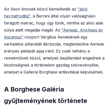
Az ókori kincsek közül kiemelkedik az
"alvó
hermafrodita"
, a Bernini által olyan valósághűen
faragott matrac, hogy úgy tűnik, mintha az alvó alak
súlya alatt megadja magát. Az
"Aeneas, Anchises és
Ascanius"
csoport Vergilius Aeneisének egy
sarkalatos pillanatát ábrázolja, megtestesítve Aeneas
erényes pietasát apja iránt. Ez csak néhány a
remekművek közül, amelyek bepillantást engednek a
közönségnek a történelem gazdag szövevényébe,
amelyet a Galleria Borghese antikvitásai képviselnek.
A Borghese Galéria
gyűjteményének története