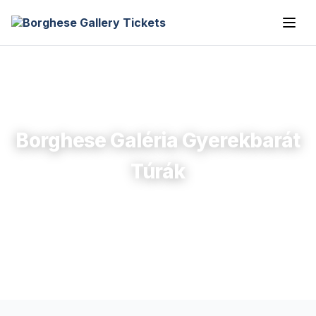
Borghese Galéria Gyerekbarát
Túrák