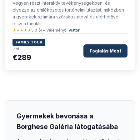
Vegyen részt interaktív tevékenységekben, és
élvezze az emlékezetes történelmi utazást, miközben
a gyerekek számára szórakoztatóvá és elérhetővé
teszi a tanulást.
★★★★★
5.0 (4+ vélemény) ·
Viator
FAMILY TOUR
-tól
Foglalás Most
€289
Gyermekek bevonása a
Borghese Galéria látogatásába