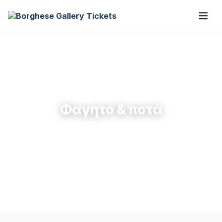
Φαγητό & ποτά