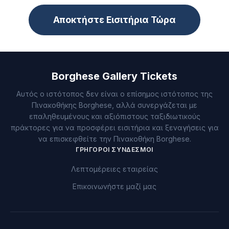
Αποκτήστε Εισιτήρια Τώρα
Borghese Gallery Tickets
Αυτός ο ιστότοπος δεν είναι ο επίσημος ιστότοπος της
Πινακοθήκης Borghese, αλλά συνεργάζεται με
επαληθευμένους και αξιόπιστους ταξιδιωτικούς
πράκτορες για να προσφέρει εισιτήρια και ξεναγήσεις για
να επισκεφθείτε την Πινακοθήκη Borghese.
ΓΡΉΓΟΡΟΙ ΣΎΝΔΕΣΜΟΙ
Λεπτομέρειες εταιρείας
Επικοινωνήστε μαζί μας