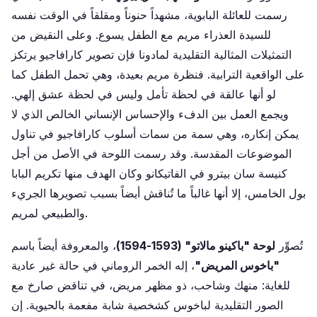
رسمت للعائلة البابوية، مشهداً حنوناً ومقلقاً في الوقت نفسه
للسيدة العذراء مريم مع الطفل يسوع. وعلى النقيض من
التمثيلات المثالية التقليدية لمادونا فإن تصوير كارافاجيو يرتكز
على الواقعية الترابية. فنظرة مريم بعيدة، وهي تحمل الطفل كما
لو أنها عالقة في لحظة تأمل وليس في لحظة عشق إلهي.
ويجمع العمل بين الدفء والإحساس الإنساني الخالص الذي لا
يمكن إنكاره، وهي سمة من سمات أسلوب كارافاجيو في تناول
الموضوعات المقدسة. وقد رسمت اللوحة في الأصل من أجل
كنيسة سان بيترو في الفاتيكانو وكان الهدف منها تكريم البابا
بول الخامس، إلا أنها غالباً ما تُناقش أيضاً بسبب تصويرها الجريء
والطبيعي لمريم.
تُصوِّر
لوحة "باكينو مالاتو" (1593-1594)
، والمعروفة أيضاً باسم
"باخوس المريض"
، إله الخمر الروماني في حالة غير عادية
للغاية: منهك وشاحب، ذو مظهر مريض، في تناقض صارخ مع
الصور التقليدية لباخوس كشخصية شابة مفعمة بالحيوية. إن