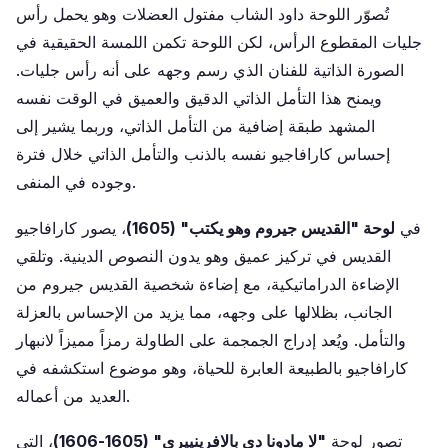
تُصوّر اللوحة داود الشاب مفتول العضلات وهو يحمل رأس
جليات المقطوع الرأس، لكن اللوحة تكمن اللمسة الحقيقية في
الصورة الذاتية للفنان الذي رسم وجهه على أنه رأس جليات.
ويمنح هذا التأمل الذاتي الدقيق والعميق في الوقت نفسه
المشهد طبقة إضافية من التأمل الذاتي، وربما يشير إلى
إحساس كارافاجيو نفسه بالذنب والتأمل الذاتي خلال فترة
وجوده في المنفى.
في
لوحة "القديس جيروم وهو يكتب" (1605)
، يصور كارافاجيو
القديس في تركيز عميق وهو يدون النصوص الدينية. وتلقي
الإضاءة الدراماتيكية، مع إضاءة شخصية القديس جيروم من
الجانب، بظلالها على وجهه، مما يزيد من الإحساس بالعزلة
والتأمل. ويُعد إدراج الجمجمة على الطاولة رمزاً مميزاً لانبهار
كارافاجيو بالطبيعة العابرة للحياة، وهو موضوع استكشفه في
العديد من أعماله.
تصور لوحة
"لا مادونا دي بالافرينييري" (1605-1606)
، التي