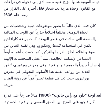
حياته المهنية شابها مزاج عنيف، مما أدى إلى دخوله في نزاعات
مع القانون وحياة هاربة بعد شجار قاتل أجبره على الفرار من
روما عام 1606.
كان فنه، الذي غالباً ما يصور موضوعات دينية وشخصيات من
الحياة اليومية، مختلفاً اختلافاً جذرياً عن اللوحات المثالية
والمنمقة التي سادت في عصر النهضة. كانت براعة كارافاجيو
تكمن في استخدامه
للشياروسكورو،
وهي تقنية التباين بين
الضوء والظلام لخلق الدراما والتركيز. كما جسدت أعماله أيضاً
المشاعر الإنسانية الخالصة، مما أعطى الشخصيات الإلهية
إحساساً جديداً بالحميمية والواقعية. وفي معرض بورغيزي، تُظهر
العديد من روائعه الفنية هذا الأسلوب التحويلي في معرض
بورغيزي، حيث تُعد كل قطعة تعبيراً قوياً عن رؤية الفنان
الفريدة.
تُعد
لوحة "داود مع رأس جالوت" (1600)
مثالاً صارخاً على قدرة
كارافاجيو على المزج بين العمق النفسي والواقعية الجسدية.